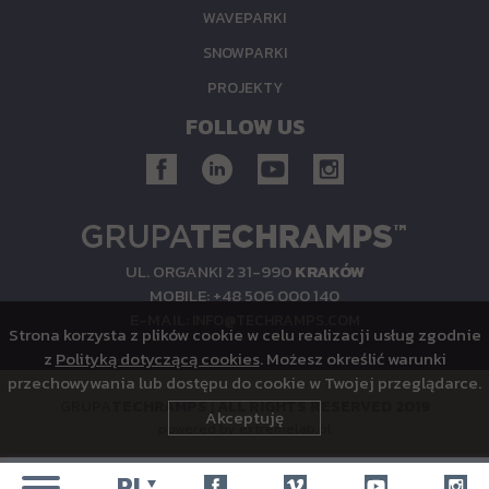
WAVEPARKI
SNOWPARKI
PROJEKTY
FOLLOW US
UL.
ORGANKI 2
31-990
KRAKÓW
MOBILE:
+48 506 000 140
E-MAIL:
INFO@TECHRAMPS.COM
Strona korzysta z plików cookie w celu realizacji usług zgodnie
z
Polityką dotyczącą cookies
. Możesz określić warunki
przechowywania lub dostępu do cookie w Twojej przeglądarce.
GRUPA
TECHRAMPS
|
ALL RIGHTS RESERVED 2019
Akceptuję
powered by
extremelab.pl
PL