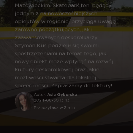
Mazowieckim. Skatepark ten, będący
jednym z najnowocześniejszych
obiektów w regionie, przyciąga uwagę
zarówno początkujących, jak i
zaawansowanych deskorolkarzy.
Szymon Kus podzielił się swoimi
spostrzeżeniami na temat tego, jak
nowy obiekt może wpłynąć na rozwój
kultury deskorolkowej oraz jakie
możliwości stwarza dla lokalnej
społeczności. Zapraszamy do lektury!
Autor:
Asia Gęborska
2024-08-30 13:43
Przeczytasz w 3 min.