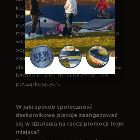
którego w Mińsku nie brakuje, to
idealne elementy i strefy dla
początkujących. Wydawać by się
mogło, że adekwatnie do wielkości to
właśnie duże elementy będą
odpowiednie dla osób
zaawansowanych i faktycznie tak jest,
ale profesjonaliści mogą robić również
bardzo trudne tricki na części dla
początkujących.
W jaki sposób społeczność
deskorolkowa planuje zaangażować
się w działania na rzecz promocji tego
miejsca?