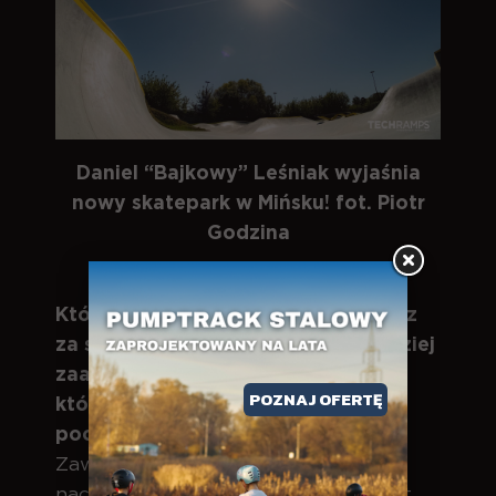
Daniel “Bajkowy” Leśniak wyjaśnia
nowy skatepark w Mińsku! fot. Piotr
Godzina
Które elementy skateparku uważasz
za szczególnie atrakcyjne dla bardziej
zaawansowanych użytkowników, a
POZNAJ OFERTĘ
które będą idealne dla
początkujących?
Zawsze elementy o mniejszym kącie
nachylenia, małej wysokości oraz flat,