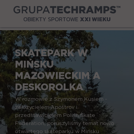
OBIEKTY SPORTOWE
XXI WIEKU
SKATEPARK W
MIŃSKU
MAZOWIECKIM A
DESKOROLKA
W rozmowie z Szymonem Kusiem -
załóżycielem Apostrov i
przedstawicielem Polish Skate
Federation, poruszyliśmy temat nowo
otwartego skateparku w Mińsku