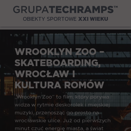
OBIEKTY SPORTOWE
XXI WIEKU
WROOKLYN ZOO –
SKATEBOARDING,
WROCŁAW I
KULTURA ROMÓW
„Wrooklyn Zoo” to film, który porywa
widza w rytmie deskorolek i miejskiej
muzyki, przenosząc go prosto na
wrocławskie ulice. Już od pierwszych
minut czuć energię miasta, a świat