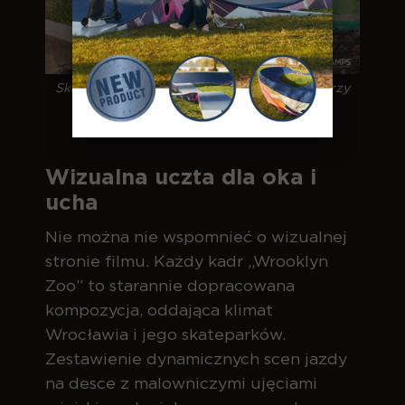
Skatepark betonowy - Wrocław ul. Ślężna przy
Wroclavii / 2021
Wizualna uczta dla oka i
ucha
Nie można nie wspomnieć o wizualnej
stronie filmu. Każdy kadr „Wrooklyn
Zoo” to starannie dopracowana
kompozycja, oddająca klimat
Wrocławia i jego skateparków.
Zestawienie dynamicznych scen jazdy
na desce z malowniczymi ujęciami