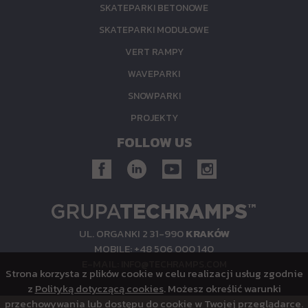
SKATEPARKI BETONOWE
SKATEPARKI MODUŁOWE
VERT RAMPY
WAVEPARKI
SNOWPARKI
PROJEKTY
FOLLOW US
UL.
ORGANKI 2
31-990
KRAKÓW
MOBILE:
+48 506 000 140
E-MAIL:
INFO@TECHRAMPS.COM
Strona korzysta z plików cookie w celu realizacji usług zgodnie
z
Polityką dotyczącą cookies
. Możesz określić warunki
przechowywania lub dostępu do cookie w Twojej przeglądarce.