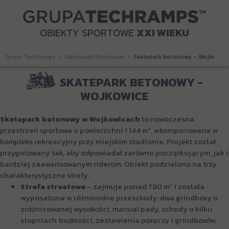
OBIEKTY SPORTOWE
XXI WIEKU
Grupa Techramps
Skateparki Betonowe
Skatepark betonowy - Wojkowice
SKATEPARK BETONOWY -
WOJKOWICE
Skatepark betonowy w Wojkowicach
to nowoczesna
przestrzeń sportowa o powierzchni 1 144 m², wkomponowana w
kompleks rekreacyjny przy miejskim stadionie. Projekt został
przygotowany tak, aby odpowiadał zarówno początkującym, jak i
bardziej zaawansowanym riderom. Obiekt podzielono na trzy
charakterystyczne strefy:
Strefa streetowa
– zajmuje ponad 780 m² i została
wyposażona w różnorodne przeszkody: dwa grindboxy o
zróżnicowanej wysokości, manual pady, schody o kilku
stopniach trudności, zestawienia poręczy i grindboxów,