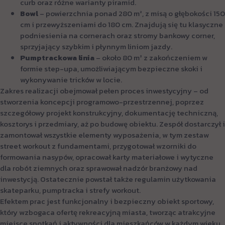
curb oraz różne warianty piramid.
Bowl
– powierzchnia ponad 280 m², z misą o głębokości 150
cm i przewyższeniami do 180 cm. Znajdują się tu klasyczne
podniesienia na cornerach oraz stromy bankowy corner,
sprzyjający szybkim i płynnym liniom jazdy.
Pumptrackowa linia
– około 80 m² z zakończeniem w
formie step-upa, umożliwiającym bezpieczne skoki i
wykonywanie tricków w locie.
Zakres realizacji obejmował pełen proces inwestycyjny – od
stworzenia koncepcji programowo-przestrzennej, poprzez
szczegółowy projekt konstrukcyjny, dokumentację techniczną,
kosztorys i przedmiary, aż po budowę obiektu. Zespół dostarczył i
zamontował wszystkie elementy wyposażenia, w tym zestaw
street workout z fundamentami, przygotował wzorniki do
formowania nasypów, opracował karty materiałowe i wytyczne
dla robót ziemnych oraz sprawował nadzór branżowy nad
inwestycją. Ostatecznie powstał także regulamin użytkowania
skateparku, pumptracka i strefy workout.
Efektem prac jest funkcjonalny i bezpieczny obiekt sportowy,
który wzbogaca ofertę rekreacyjną miasta, tworząc atrakcyjne
miejsce spotkań i aktywności dla mieszkańców w każdym wieku.