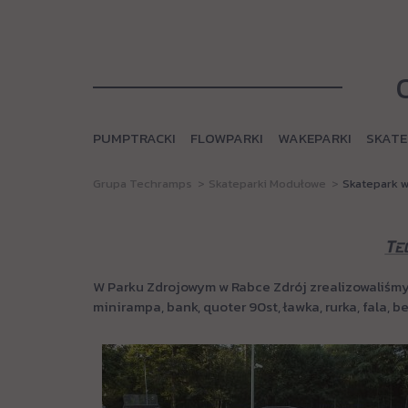
PUMPTRACKI
FLOWPARKI
WAKEPARKI
SKATE
Grupa Techramps
Skateparki Modułowe
Skatepark 
W Parku Zdrojowym w Rabce Zdrój zrealizowaliśmy 
minirampa, bank, quoter 90st, ławka, rurka, fala