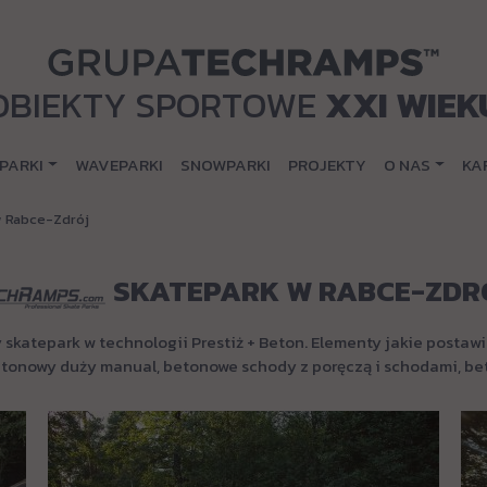
OBIEKTY SPORTOWE
XXI WIEK
PARKI
WAVEPARKI
SNOWPARKI
PROJEKTY
O NAS
KA
w Rabce-Zdrój
SKATEPARK W RABCE-ZDR
skatepark w technologii Prestiż + Beton. Elementy jakie postawil
, betonowy duży manual, betonowe schody z poręczą i schodami, be