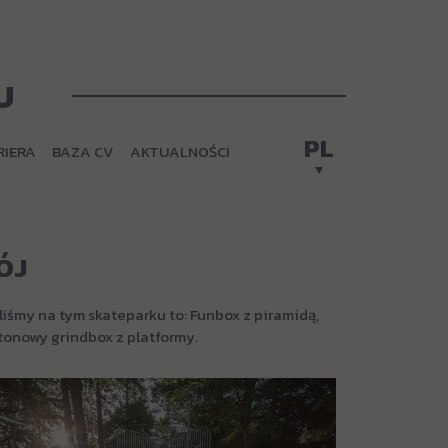
U
PL
RIERA
BAZA CV
AKTUALNOŚCI
ÓJ
iśmy na tym skateparku to: Funbox z piramidą,
tonowy grindbox z platformy.